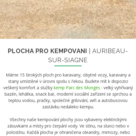
PLOCHA PRO KEMPOVANI
| AURIBEAU-
SUR-SIAGNE
Máme 15 širokých ploch pro karavany, obytné vozy, karavany a
stany umístěné v úrovni spolu s řekou. Budete mít k dispozici
veškerý komfort a služby
kemp Parc des Monges
: velký vyhřívaný
bazén, lehátka, snack bar, moderní sociální zařízení se sprchou a
teplou vodou, pračky, společné grilování, wifi a autobusovou
zastávku nedaleko kempu.
Všechny naše kempování plochy jsou vybaveny elektrickými
zásuvkami a místy pro čerpání vody. Ve stínu, na slunci nebo v
polostínu. Každá plocha je ohraničena oleandry, mimozy, nebo