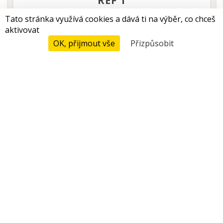
REF 1
Tato stránka využívá cookies a dává ti na výběr, co chceš
80 m²
aktivovat
OK, přijmout vše
Přizpůsobit
Ceny A Rezervace
+ DETAILY
VIDĚT CENU
POTŘEBUJETE POMOC?
INFORMACE A REZERVACE
+33 (0)4 94 45 47 18