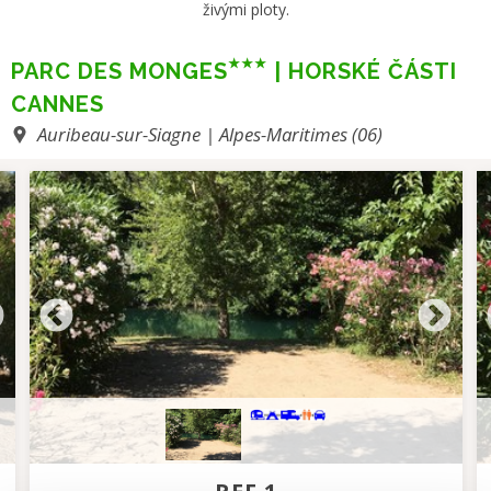
živými ploty.
PARC DES MONGES
| HORSKÉ ČÁSTI
CANNES
Auribeau-sur-Siagne | Alpes-Maritimes (06)