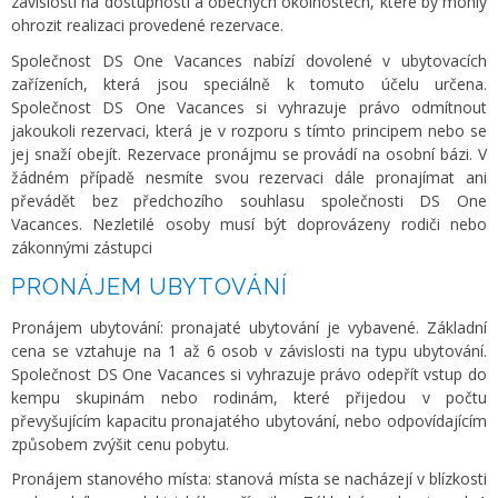
závislosti na dostupnosti a obecných okolnostech, které by mohly
ohrozit realizaci provedené rezervace.
Společnost DS One Vacances nabízí dovolené v ubytovacích
zařízeních, která jsou speciálně k tomuto účelu určena.
Společnost DS One Vacances si vyhrazuje právo odmítnout
jakoukoli rezervaci, která je v rozporu s tímto principem nebo se
jej snaží obejít. Rezervace pronájmu se provádí na osobní bázi. V
žádném případě nesmíte svou rezervaci dále pronajímat ani
převádět bez předchozího souhlasu společnosti DS One
Vacances. Nezletilé osoby musí být doprovázeny rodiči nebo
zákonnými zástupci
PRONÁJEM UBYTOVÁNÍ
Pronájem ubytování: pronajaté ubytování je vybavené. Základní
cena se vztahuje na 1 až 6 osob v závislosti na typu ubytování.
Společnost DS One Vacances si vyhrazuje právo odepřít vstup do
kempu skupinám nebo rodinám, které přijedou v počtu
převyšujícím kapacitu pronajatého ubytování, nebo odpovídajícím
způsobem zvýšit cenu pobytu.
Pronájem stanového místa: stanová místa se nacházejí v blízkosti