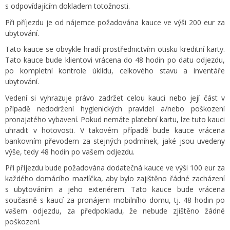
s odpovídajícím dokladem totožnosti.
Při příjezdu je od nájemce požadována kauce ve výši 200 eur za
ubytování.
Tato kauce se obvykle hradí prostřednictvím otisku kreditní karty.
Tato kauce bude klientovi vrácena do 48 hodin po datu odjezdu,
po kompletní kontrole úklidu, celkového stavu a inventáře
ubytování.
Vedení si vyhrazuje právo zadržet celou kauci nebo její část v
případě nedodržení hygienických pravidel a/nebo poškození
pronajatého vybavení. Pokud nemáte platební kartu, lze tuto kauci
uhradit v hotovosti. V takovém případě bude kauce vrácena
bankovním převodem za stejných podmínek, jaké jsou uvedeny
výše, tedy 48 hodin po vašem odjezdu.
Při příjezdu bude požadována dodatečná kauce ve výši 100 eur za
každého domácího mazlíčka, aby bylo zajištěno řádné zacházení
s ubytováním a jeho exteriérem. Tato kauce bude vrácena
současně s kaucí za pronájem mobilního domu, tj. 48 hodin po
vašem odjezdu, za předpokladu, že nebude zjištěno žádné
poškození.