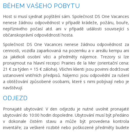
BĚHEM VAŠEHO POBYTU
Host si musí sjednat pojištění sám. Společnost DS One Vacances
nenese žádnou odpovědnost v případě krádeže, požáru, bouře,
nepříznivého počasí atd. ani v případě události související s
občanskoprávní odpovědností hosta.
Společnost DS One Vacances nenese žádnou odpovědnost za
cennosti, vozidla zaparkovaná na pozemku a v areálu kempu ani
za jakékoli osobní věci a předměty nájemce. Trezory si lze
pronajmout na hlavní recepci Prairies de la Mer (orientační cena:
21 € za týden + 15 € záloha). Všichni klienti jsou povinni dodržovat
ustanovení vnitřních předpisů. Nájemci jsou odpovědní za rušení
a obtěžování způsobené osobami, které s nimi pobývají nebo je
navštěvují.
ODJEZD
Pronajaté ubytování: V den odjezdu je nutné uvolnit pronajaté
ubytování do 10:00 hodin dopoledne. Ubytování musí být předáno
v dokonale čistém stavu a může být provedena kontrola
inventáře; za veškeré rozbité nebo poškozené předměty budete