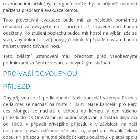
rozhodnutími příslušných orgánů může být v případě nutnosti
nařízena předčasná evakuace kempu.
Tato preventivní evakuace bude mít za následek poměrnou
refundaci za nevyužité noci, přičemž již strávené noci budou
odečteny. Po zrušení poplachu budou mít hosté na výběr, zda se
vrátí, aby dokončili svůj pobyt, či nikoli. V případě návratu budou
muset uhradit zbývající noci.
Tyto zvláštní ustanovení mají přednost před všeobecnými
podmínkami zrušení rezervace a nevyužitými službami.
PRO VAŠÍ DOVOLENOU
PŘÍJEZD
Dny příjezdu se liší podle období. Naše kancelář v kempu Prairies
de la mer se nachází na místě č. 3231. Naše kancelář pro Parc
des Monges se nachází u vchodu do kempu. V den vašeho
příjezdu do DS One Vacances budou ubytování a místa k dispozici
od 16:00. V případě dřívějšího příjezdu a v závislosti na naší
dostupnosti však uděláme vše pro to, abychom zkrátili čekací
dobu. Při příjezdu je nutné předložit kartu použitou k platbě spolu