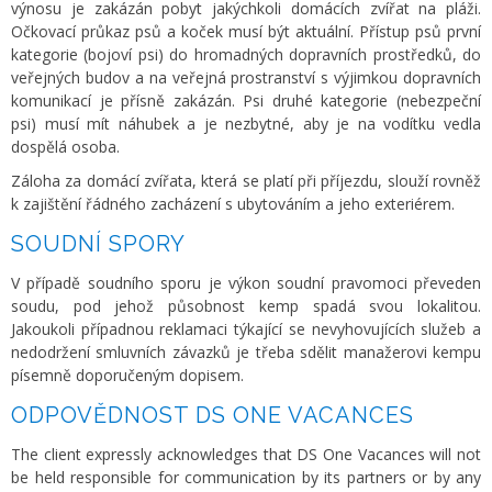
výnosu je zakázán pobyt jakýchkoli domácích zvířat na pláži.
Očkovací průkaz psů a koček musí být aktuální. Přístup psů první
kategorie (bojoví psi) do hromadných dopravních prostředků, do
veřejných budov a na veřejná prostranství s výjimkou dopravních
komunikací je přísně zakázán. Psi druhé kategorie (nebezpeční
psi) musí mít náhubek a je nezbytné, aby je na vodítku vedla
dospělá osoba.
Záloha za domácí zvířata, která se platí při příjezdu, slouží rovněž
k zajištění řádného zacházení s ubytováním a jeho exteriérem.
SOUDNÍ SPORY
V případě soudního sporu je výkon soudní pravomoci převeden
soudu, pod jehož působnost kemp spadá svou lokalitou.
Jakoukoli případnou reklamaci týkající se nevyhovujících služeb a
nedodržení smluvních závazků je třeba sdělit manažerovi kempu
písemně doporučeným dopisem.
ODPOVĚDNOST DS ONE VACANCES
The client expressly acknowledges that DS One Vacances will not
be held responsible for communication by its partners or by any