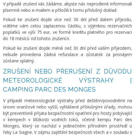
V případě zrušení vás žádáme, abyste nás neprodleně informovali
písemně nebo e-mailem a přiložili k tomu příslušný doklad.
Pokud ke zrušení dojde více než 30 dní před datem příjezdu,
vrátíme vám celou zaplacenou částku, s výjimkou rezervačních
poplatků ve výši 75 eur, ve formě kreditu platného pro rezervaci
do 18 měsíců od tohoto zrušení.n.
Pokud ke zrušení dojde méně než 30 dní před vaším příjezdem,
nebude provedena žádná refundace a zůstatek za pronájem
zůstane splatný.
ZRUŠENÍ NEBO PŘERUŠENÍ Z DŮVODU
METEOROLOGICKÉ VÝSTRAHY |
CAMPING PARC DES MONGES
V případě meteorologické výstrahy před deštěm/povodněmi na
úrovni oranžové nebo vyšší, vyhlášené příslušnými úřady, mohou
být preventivně přijata bezpečnostní opatření pro hosty pobývající
v kempech v blízkosti vodních toků, včetně kempu Parc des
Monges, který se nachází v jedinečném přírodním prostředí u
řeky La Siagne. V zájmu zajištění bezpečnosti všech a v souladu s