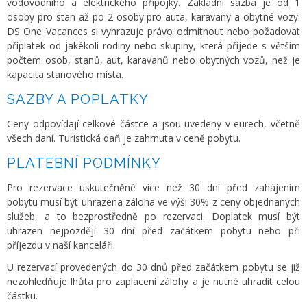
vodovodního a elektrického přípojky. Základní sazba je od 1
osoby pro stan až po 2 osoby pro auta, karavany a obytné vozy.
DS One Vacances si vyhrazuje právo odmítnout nebo požadovat
příplatek od jakékoli rodiny nebo skupiny, která přijede s větším
počtem osob, stanů, aut, karavanů nebo obytných vozů, než je
kapacita stanového místa.
SAZBY A POPLATKY
Ceny odpovídají celkové částce a jsou uvedeny v eurech, včetně
všech daní. Turistická daň je zahrnuta v ceně pobytu.
PLATEBNÍ PODMÍNKY
Pro rezervace uskutečněné více než 30 dní před zahájením
pobytu musí být uhrazena záloha ve výši 30% z ceny objednaných
služeb, a to bezprostředně po rezervaci. Doplatek musí být
uhrazen nejpozději 30 dní před začátkem pobytu nebo při
příjezdu v naší kanceláři.
U rezervací provedených do 30 dnů před začátkem pobytu se již
nezohledňuje lhůta pro zaplacení zálohy a je nutné uhradit celou
částku.