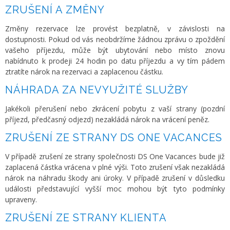
ZRUŠENÍ A ZMĚNY
Změny rezervace lze provést bezplatně, v závislosti na
dostupnosti. Pokud od vás neobdržíme žádnou zprávu o zpoždění
vašeho příjezdu, může být ubytování nebo místo znovu
nabídnuto k prodeji 24 hodin po datu příjezdu a vy tím pádem
ztratíte nárok na rezervaci a zaplacenou částku.
NÁHRADA ZA NEVYUŽITÉ SLUŽBY
Jakékoli přerušení nebo zkrácení pobytu z vaší strany (pozdní
příjezd, předčasný odjezd) nezakládá nárok na vrácení peněz.
ZRUŠENÍ ZE STRANY DS ONE VACANCES
V případě zrušení ze strany společnosti DS One Vacances bude již
zaplacená částka vrácena v plné výši. Toto zrušení však nezakládá
nárok na náhradu škody ani úroky. V případě zrušení v důsledku
události představující vyšší moc mohou být tyto podmínky
upraveny.
ZRUŠENÍ ZE STRANY KLIENTA