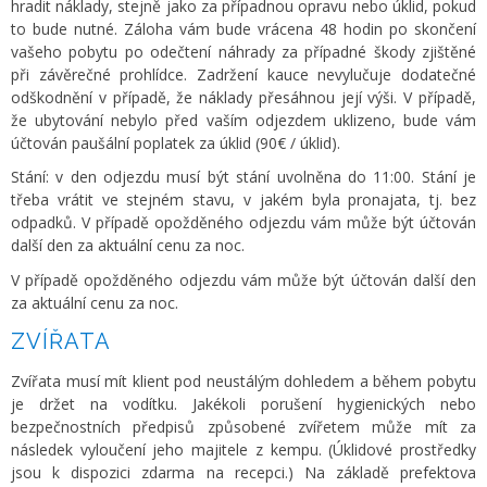
hradit náklady, stejně jako za případnou opravu nebo úklid, pokud
to bude nutné. Záloha vám bude vrácena 48 hodin po skončení
vašeho pobytu po odečtení náhrady za případné škody zjištěné
při závěrečné prohlídce. Zadržení kauce nevylučuje dodatečné
odškodnění v případě, že náklady přesáhnou její výši. V případě,
že ubytování nebylo před vaším odjezdem uklizeno, bude vám
účtován paušální poplatek za úklid (90€ / úklid).
Stání: v den odjezdu musí být stání uvolněna do 11:00. Stání je
třeba vrátit ve stejném stavu, v jakém byla pronajata, tj. bez
odpadků. V případě opožděného odjezdu vám může být účtován
další den za aktuální cenu za noc.
V případě opožděného odjezdu vám může být účtován další den
za aktuální cenu za noc.
ZVÍŘATA
Zvířata musí mít klient pod neustálým dohledem a během pobytu
je držet na vodítku. Jakékoli porušení hygienických nebo
bezpečnostních předpisů způsobené zvířetem může mít za
následek vyloučení jeho majitele z kempu. (Úklidové prostředky
jsou k dispozici zdarma na recepci.) Na základě prefektova