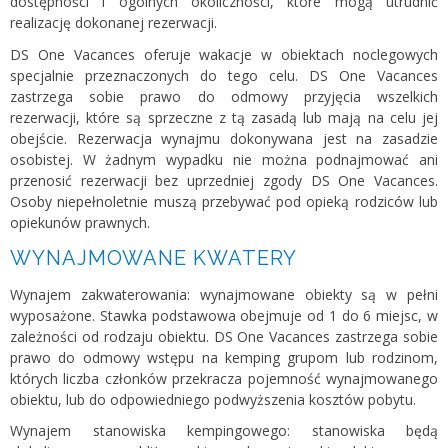
dostępności i ogólnych okoliczności, które mogą utrudnić
realizację dokonanej rezerwacji.
DS One Vacances oferuje wakacje w obiektach noclegowych
specjalnie przeznaczonych do tego celu. DS One Vacances
zastrzega sobie prawo do odmowy przyjęcia wszelkich
rezerwacji, które są sprzeczne z tą zasadą lub mają na celu jej
obejście. Rezerwacja wynajmu dokonywana jest na zasadzie
osobistej. W żadnym wypadku nie można podnajmować ani
przenosić rezerwacji bez uprzedniej zgody DS One Vacances.
Osoby niepełnoletnie muszą przebywać pod opieką rodziców lub
opiekunów prawnych.
WYNAJMOWANE KWATERY
Wynajem zakwaterowania: wynajmowane obiekty są w pełni
wyposażone. Stawka podstawowa obejmuje od 1 do 6 miejsc, w
zależności od rodzaju obiektu. DS One Vacances zastrzega sobie
prawo do odmowy wstępu na kemping grupom lub rodzinom,
których liczba członków przekracza pojemność wynajmowanego
obiektu, lub do odpowiedniego podwyższenia kosztów pobytu.
Wynajem stanowiska kempingowego: stanowiska będą