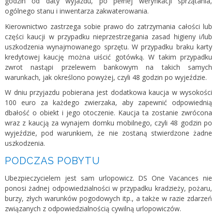
godzin od daty wyjazdu, po pełnej weryfikacji sprzątania,
ogólnego stanu i inwentarza zakwaterowania.
Kierownictwo zastrzega sobie prawo do zatrzymania całości lub
części kaucji w przypadku nieprzestrzegania zasad higieny i/lub
uszkodzenia wynajmowanego sprzętu. W przypadku braku karty
kredytowej kaucję można uiścić gotówką. W takim przypadku
zwrot nastąpi przelewem bankowym na takich samych
warunkach, jak określono powyżej, czyli 48 godzin po wyjeździe.
W dniu przyjazdu pobierana jest dodatkowa kaucja w wysokości
100 euro za każdego zwierzaka, aby zapewnić odpowiednią
dbałość o obiekt i jego otoczenie. Kaucja ta zostanie zwrócona
wraz z kaucją za wynajem domku mobilnego, czyli 48 godzin po
wyjeździe, pod warunkiem, że nie zostaną stwierdzone żadne
uszkodzenia.
PODCZAS POBYTU
Ubezpieczycielem jest sam urlopowicz. DS One Vacances nie
ponosi żadnej odpowiedzialności w przypadku kradzieży, pożaru,
burzy, złych warunków pogodowych itp., a także w razie zdarzeń
związanych z odpowiedzialnością cywilną urlopowiczów.