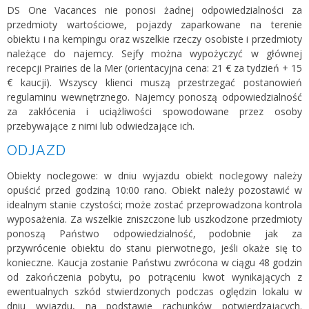
DS One Vacances nie ponosi żadnej odpowiedzialności za
przedmioty wartościowe, pojazdy zaparkowane na terenie
obiektu i na kempingu oraz wszelkie rzeczy osobiste i przedmioty
należące do najemcy. Sejfy można wypożyczyć w głównej
recepcji Prairies de la Mer (orientacyjna cena: 21 € za tydzień + 15
€ kaucji). Wszyscy klienci muszą przestrzegać postanowień
regulaminu wewnętrznego. Najemcy ponoszą odpowiedzialność
za zakłócenia i uciążliwości spowodowane przez osoby
przebywające z nimi lub odwiedzające ich.
ODJAZD
Obiekty noclegowe: w dniu wyjazdu obiekt noclegowy należy
opuścić przed godziną 10:00 rano. Obiekt należy pozostawić w
idealnym stanie czystości; może zostać przeprowadzona kontrola
wyposażenia. Za wszelkie zniszczone lub uszkodzone przedmioty
ponoszą Państwo odpowiedzialność, podobnie jak za
przywrócenie obiektu do stanu pierwotnego, jeśli okaże się to
konieczne. Kaucja zostanie Państwu zwrócona w ciągu 48 godzin
od zakończenia pobytu, po potrąceniu kwot wynikających z
ewentualnych szkód stwierdzonych podczas oględzin lokalu w
dniu wyjazdu, na podstawie rachunków potwierdzających.