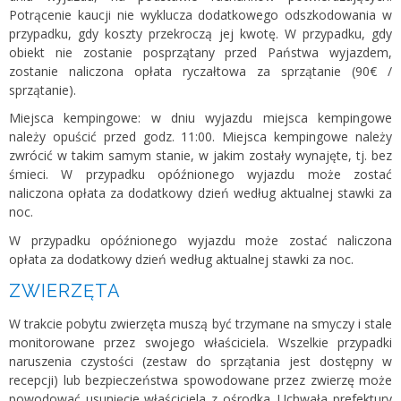
Potrącenie kaucji nie wyklucza dodatkowego odszkodowania w
przypadku, gdy koszty przekroczą jej kwotę. W przypadku, gdy
obiekt nie zostanie posprzątany przed Państwa wyjazdem,
zostanie naliczona opłata ryczałtowa za sprzątanie (90€ /
sprzątanie).
Miejsca kempingowe: w dniu wyjazdu miejsca kempingowe
należy opuścić przed godz. 11:00. Miejsca kempingowe należy
zwrócić w takim samym stanie, w jakim zostały wynajęte, tj. bez
śmieci. W przypadku opóźnionego wyjazdu może zostać
naliczona opłata za dodatkowy dzień według aktualnej stawki za
noc.
W przypadku opóźnionego wyjazdu może zostać naliczona
opłata za dodatkowy dzień według aktualnej stawki za noc.
ZWIERZĘTA
W trakcie pobytu zwierzęta muszą być trzymane na smyczy i stale
monitorowane przez swojego właściciela. Wszelkie przypadki
naruszenia czystości (zestaw do sprzątania jest dostępny w
recepcji) lub bezpieczeństwa spowodowane przez zwierzę może
powodować usunięcie właściciela z ośrodka. Uchwała prefektury