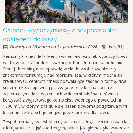
Ośrodek wypoczynkowy z bezpośrednim
dostępem do plaży
Otwarty od 28 marca do 11 października 2026
Var (83)
Kemping Prairies de la Mer to wspaniały ośrodek wypoczynkowy i
warto go odkryć podczas wakacji w Port Grimaud na południu
Francji. Kemping ma naprawdę wiele do zaoferowania: trzy
znakomite restauracje nad morzem, spa, w którym można się
zrelaksować, centrum fitness pozwalające zadbać o formę, dwa
supermarkety zapewniające wygodę oraz bar na dachu z
zapierającymi dech w piersiach widokami. Można tu również
korzystać z wyjątkowego kompleksu wodnego o powierzchni
1000 m², w którym znajduje się basen z dwoma podgrzewanymi
basenami, z których jeden jest przeznaczony dla dzieci.
Zespół animacyjny jest obecny w czasie całego sezonu otwarcia,
oferując wiele zajęć sportowych, takich jak: gimnastyka w wodzie