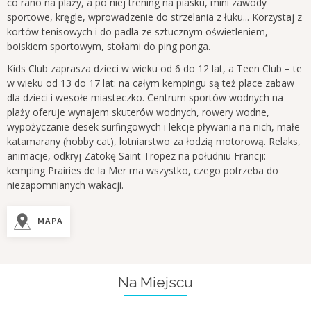
co rano na plaży, a po niej trening na piasku, mini zawody
sportowe, kręgle, wprowadzenie do strzelania z łuku... Korzystaj z
kortów tenisowych i do padla ze sztucznym oświetleniem,
boiskiem sportowym, stołami do ping ponga.
Kids Club zaprasza dzieci w wieku od 6 do 12 lat, a Teen Club – te
w wieku od 13 do 17 lat: na całym kempingu są też place zabaw
dla dzieci i wesołe miasteczko. Centrum sportów wodnych na
plaży oferuje wynajem skuterów wodnych, rowery wodne,
wypożyczanie desek surfingowych i lekcje pływania na nich, małe
katamarany (hobby cat), lotniarstwo za łodzią motorową. Relaks,
animacje, odkryj Zatokę Saint Tropez na południu Francji:
kemping Prairies de la Mer ma wszystko, czego potrzeba do
niezapomnianych wakacji.
MAPA
Na Miejscu