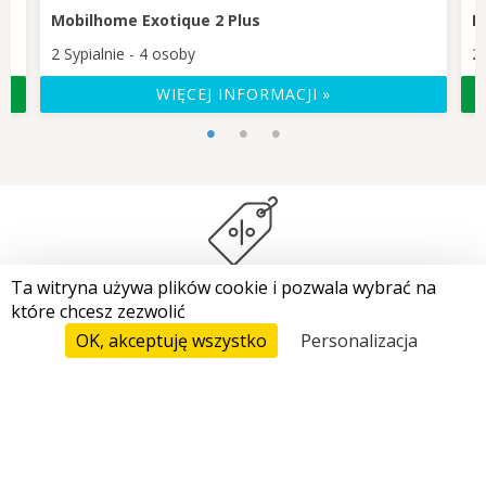
Mobilhome Exotique 2 Plus
M
2 Sypialnie - 4 osoby
2 
WIĘCEJ INFORMACJI
Ta witryna używa plików cookie i pozwala wybrać na
OFERTY SPECJALNE ORAZ PROMOCJE
które chcesz zezwolić
OK, akceptuję wszystko
Personalizacja
Ceny I Rezerwacja
PRAIRIES DE LA MER
AŻNE
P
aceniu