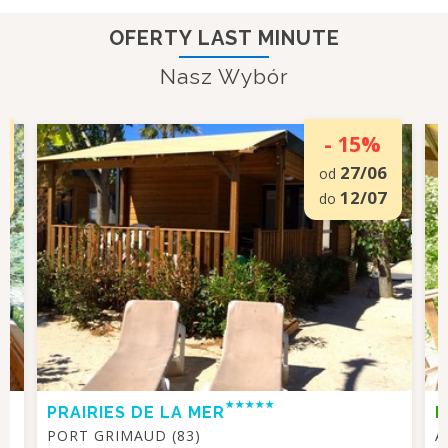
OFERTY LAST MINUTE
Nasz Wybór
- 15%
27/06
od
12/07
do
PRAIRIES DE LA MER
P
PORT GRIMAUD (83)
A