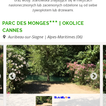
oraz wody. Stanowiska znajdujące się w miejscach
nasłonecznionych lub zacienionych odzielone są od siebie
żywopłotem lub drzewami.
PARC DES MONGES
| OKOLICE
CANNES
Auribeau-sur-Siagne | Alpes-Maritimes (06)