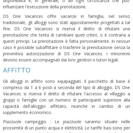
disponibilità e, in generale, o ad ogni circostanza che puo’
influenzare l'esecuzione della prenotazione.
DS One Vacances offre vacanze in famiglia, nel senso
tradizionale, gli alloggi sono stati appositamente progettati a tal
fine. DS One Vacances si riserva il diritto di rifiutare una
prenotazione che tenta di cambiare queti criteri, o è contraria a
questi principi. La prenotazione è fatta personalmente. In nessun
caso è possibile subaffittare o trasferire la prenotazione senza la
preventiva autorizzazione di DS One Vacances. I minorenni
devono essere accompagnati dai loro genitori o tutori legali.
AFFITTO
Gli alloggi in affitto sono equipaggiati. Il pacchetto di base è
compreso da 1 a 6 posti a seconda del tipo di alloggio. DS One
Vacances si riserva il diritto di rifiutare l'accesso al villaggio a
gruppi o famiglie con un numero di partecipanti superiore alla
capacità dell'alloggio affittato, neanche in cambio di un
supplemento économico.
Piazzuole campeggio : Le piazzuole saranno situate nelle
prossimità di un punto acqua e elettricità. Le tariffe basi sono per