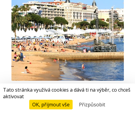
Tato stránka využívá cookies a dává ti na výběr, co chceš
FESTIVAL V CANNES |
OKOUZLUJÍCÍ
aktivovat
KEMP
OK, přijmout vše
Přizpůsobit
Ceny A Rezervace
Od 12/05 do 23/05/2026
Filmový festival v Cannes, který byl vytvoren v roce 1946, je
dnes nejvíce propagovaným festivalem na svete. Na této
mezinárodní akci se setkávají hvezdy, filmari, producenti,